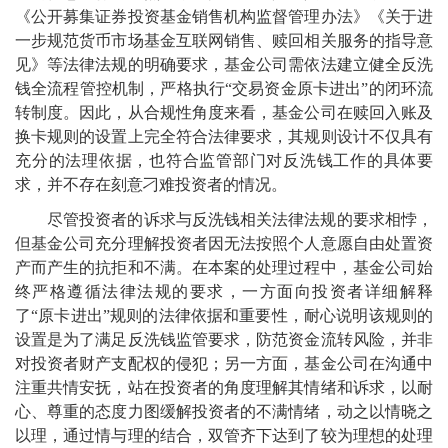
《公开募集证券投资基金销售机构监督管理办法》《关于进
一步规范货币市场基金互联网销售、赎回相关服务的指导意
见》等法律法规的明确要求，基金公司需依法建立健全反洗
钱全流程管控机制，严格执行“交易资金原卡进出”的闭环流
转制度。因此，从合规性角度来看，基金公司在赎回入账及
换卡规则的设置上完全符合法律要求，其规则设计不仅具有
充分的法理依据，也符合监管部门对反洗钱工作的具体要
求，并不存在刻意刁难投资者的情况。
尽管投资者的诉求与反洗钱相关法律法规的要求相悖，
但基金公司充分理解投资者因无法按照个人意愿自由处置资
产而产生的抗拒和不满。在本案的处理过程中，基金公司始
终严格遵循法律法规的要求，一方面向投资者详细解释
了“原卡进出”规则的法律依据和重要性，耐心说明该规则的
设置是为了满足反洗钱监管要求，防范资金流转风险，并非
对投资者财产支配权的侵犯；另一方面，基金公司在沟通中
注重共情安抚，站在投资者的角度理解其情绪和诉求，以耐
心、尊重的态度力图缓解投资者的不满情绪，动之以情晓之
以理，通过情与理的结合，双管齐下达到了较为理想的处理