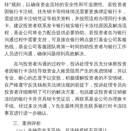
转”规则，以确保资金流转的安全性和可追溯性。若投资者
因银行卡注销、挂失销卡等特殊情况需要更换绑定银行卡，
需提供原卡注销凭证等相关资料，并按照流程办理同行卡换
卡。建议投资者联系发卡银行核实银行卡冻结原因及解冻流
程，基金公司将全力配合提供必要协助。若投资者在与银行
沟通过程中需要支持，可直接在银行网点拨打基金公司客服
热线，基金公司客服团队将第一时间协助投资者与银行工作
人员进行沟通，确保问题得到高效解决。
在与投资者沟通的过程中，投诉处理专员充分体察投资
者因银行卡冻结导致资金入账受阻而产生的焦虑情绪，并以
专业、耐心的态度予以安抚，积极缓解投资者的不安情绪。
在严格遵守反洗钱相关法律法规的前提下，投诉处理专员向
投资者详细阐明了可行的解决方案，包括建议投资者注销被
冻结的银行卡并开具销卡凭证后，再联系基金公司办理换卡
手续。经过多次沟通，Y先生最终同意先联系银行对卡冻结
事宜进行进一步确认。
三、案例评析
（一）金融安全无妥协，反洗钱底线不容退让