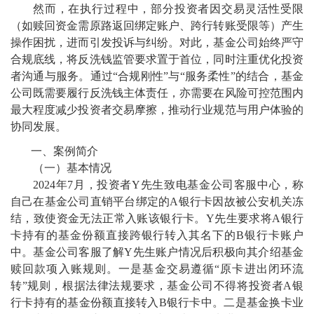
然而，在执行过程中，部分投资者因交易灵活性受限
（如赎回资金需原路返回绑定账户、跨行转账受限等）产生
操作困扰，进而引发投诉与纠纷。对此，基金公司始终严守
合规底线，将反洗钱监管要求置于首位，同时注重优化投资
者沟通与服务。通过“合规刚性”与“服务柔性”的结合，基金
公司既需要履行反洗钱主体责任，亦需要在风险可控范围内
最大程度减少投资者交易摩擦，推动行业规范与用户体验的
协同发展。
一、案例简介
（一）基本情况
2024年7月，投资者Y先生致电基金公司客服中心，称
自己在基金公司直销平台绑定的A银行卡因故被公安机关冻
结，致使资金无法正常入账该银行卡。Y先生要求将A银行
卡持有的基金份额直接跨银行转入其名下的B银行卡账户
中。基金公司客服了解Y先生账户情况后积极向其介绍基金
赎回款项入账规则。一是基金交易遵循“原卡进出闭环流
转”规则，根据法律法规要求，基金公司不得将投资者A银
行卡持有的基金份额直接转入B银行卡中。二是基金换卡业