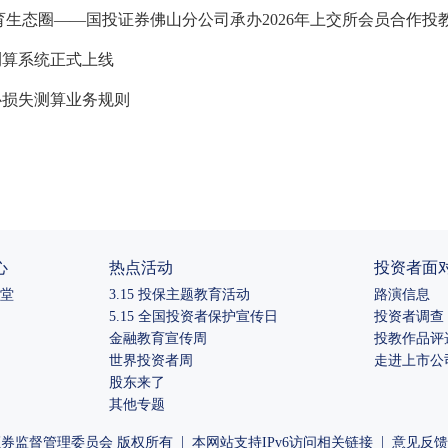
育生态圈——国投证券佛山分公司承办2026年上交所会员合作投
测算系统正式上线
心损失测算业务规则
心
热点活动
投资者面
堂
3.15 投保主题教育活动
路演信息
5.15 全国投资者保护宣传日
投资者调查
金融教育宣传周
投教作品评
世界投资者周
走进上市公
股东来了
其他专题
|
|
券监督管理委员会 版权所有
本网站支持IPv6访问
相关链接
意见反馈