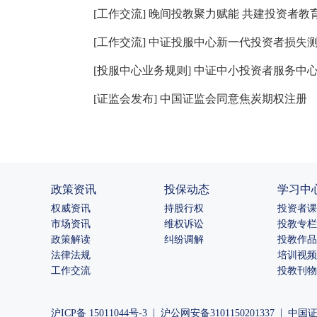
[
工作交流
]
晚间投教聚力赋能 共建投资者教
[
工作交流
]
中证投服中心新一代投资者损失
[
投服中心业务规则
]
中证中小投资者服务中
[
证监会发布
]
中国证监会同意焦炭期权注册
政策资讯
投保动态
学习中
权威资讯
持股行权
投资者课
市场资讯
维权诉讼
投教专栏
政策解读
纠纷调解
投教作品
法律法规
培训视频
工作交流
投教刊物
|
|
沪ICP备 15011044号-3
沪公网安备3101150201337
中国证