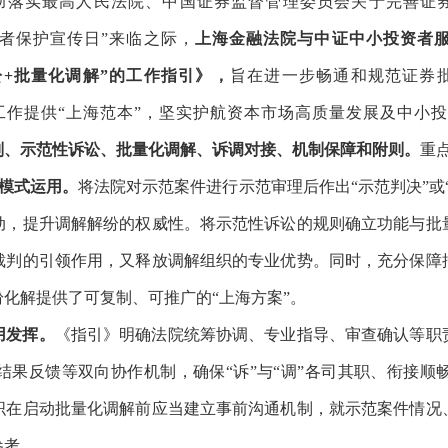
贯彻落实最高人民法院、中国证券监督管理委员会关于完善证
资者保护宣传日”来临之际，
上海金融法院与中证中小投资者服
+批量化调解”的工作指引》，
旨在进一步畅通和规范证券
工作提供“上海范本”，坚实护航资本市场高质量发展及中小
则、示范性诉讼、批量化调解、诉调对接、机制保障和附则。
重
纷模式运用。
将法院对示范案件进行示范审理后作出“示范判决”或
动，提升调解解纷的权威性。将示范性诉讼的规则确立功能与批
裁判的引领作用，又释放调解组织的专业优势。同时，充分保障
化解提供了可复制、可推广的“上海方案”。
用发挥。
《指引》明确法院统筹协调、专业指导、审查确认等职
结果反馈等双向协作机制，确保“诉”与“调”各司其职、衔接顺
织在启动批量化调解前应当建立事前沟通机制，就示范案件情况
参考。