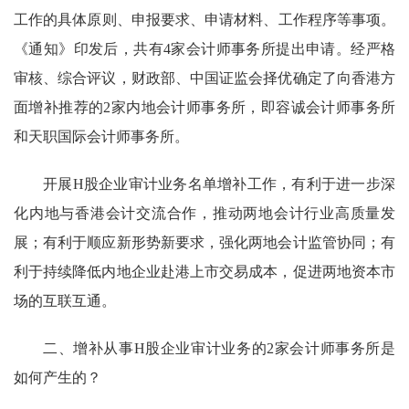
工作
的具体
原则、
申报要求
、申请材料
、
工作程序等
事项
。
《通知》印发后，共有
4家会计师事务所提出申请。经严格
审核、综合评议，
财政部、
中国证监会
择优确定了向香港方
面增补推荐的2家内地会计师事务所，即容诚会计师事务所
和天职国际会计师事务所。
开展H股企业审计业务名单增补工作，有利于
进一步
深
化内地与香港会计交流合作，推动两地会计行业高质量发
展
；
有利于顺应新形势新要求，强化两地会计监管协同
；
有
利于持续降低内地企业赴港上市交易成本，促进两地资本市
场的互联互通。
二、增补从事H股企业审计业务的2家会计师事务所是
如何产生的？