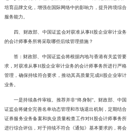
培育品牌文化，增强在国际网络中的影响力，提升跨境综合
服务能力。
四、财政部、中国证监会对获准从事H股企业审计业务
的会计师事务所将采取哪些后续管理措施？
答：
财政部、
中国
证监会将根据内地与香港有关监管要
求，对获准从事H股
企业
审计业务的会计师事务所进行严格
管理，确保持续符合要求
，推动其
高质量完成H股企业审计
业务。
一是
持续
条件审核
。
推荐
并非
“终身制”。财政部、
中国
证监会将健全完善
名单
动态
管理
和市场退出机制，
定期
结合
证券服务业务备案和执业质量检查工作对H股会计师事务所
进行综合评估，对于
持续不
符合
《
通知
》
基本要求的，
将会