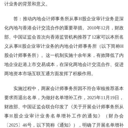
计业务的背景和意义。
答：
推动内地会计师事务所从事H股企业审计业务是深
化内地与香港会计交流合作的重要举措。
2010年12月，
财政
部、中国证监会首次
向香港监管机构推荐了
12家可
以本所名
义
从事H股
企业
审计业务的内地会计师事务所（以下简称H
股会计师事务所）
。这一
机制实施十余年来，有效降低了内
地企业赴港上市交易成本，在深化两地会计交流合作、促进
两地资本市场互联互通方面发挥了积极作用。
实施过程中，两家会计师事务所因不符合审核推荐基本
要求而退出名单，为做好名单增补工作，2025年11月19日，
财政部、
中国证监会
联合印发了《关于开展会计师事务所从
事H股企业审计业务名单增补工作的通知》（财
办
会
〔20
25
〕
46
号，以下简称《
通知
》）
，明确
了
开展
名单增补