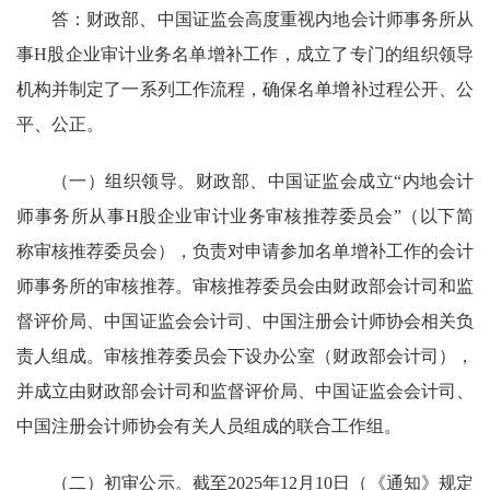
答：
财政部、
中国
证监会高度重视内地会计师事务所从
事H股企业审计
业务名单增补
工作，成立了专门的组织领导
机构并制定了一系列工作
流程
，确保
名单增补
过程
公开、公
平、公正。
（一）组织领导。
财政部、
中国
证监会成立“内地会计
师事务所从事H股企业审计业务审核推荐委员会”
（以下简
称审核推荐委员会）
，负责对申请参加名单增补工作的会计
师事务所的审核推荐。
审核推荐委员会
由财政部会计司和监
督评价局、中国证监会会计司、中国注册会计师协会相关负
责人组成。
审核推荐委员会
下设办公室（财政部会计司），
并成立
由财政部会计司和监督评价局、中国证监会会计司、
中国注册会计师协会有关人员组成
的联合工作组。
（二）
初审公示
。
截至
2025年
12月10日（
《通知》规定