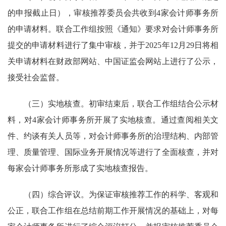
的申报
截止日），审核推荐委员会共收到
4
家会计师事务所
的申请材料。联合工作组按照《
通知
》
要求
对
会计师
事务所
提交的申请材料进行了集中审核，并于20
25
年12月
29
日将相
关申请材料在财政部
网站
、
中国
证监会网站上进行了公示，
接受社会监督。
（三）实地
核查
。
初审结束后，联合工作组结合公示
材
料，对
4家会计师事务所开展了实地核查
。通过查阅
相关文
件
、约谈有关人员等，对
会计师
事务所
的治理结构、内部管
理、质量管理、国际业务开展情况等
进行了全面核查，
并
对
每家
会计师
事务所形成了
实地
核查报告。
（四）综合评议。
为保证审核推荐工作的科学、客观和
公正，联合工作组在总结前期工作开展情况的基础上，对每