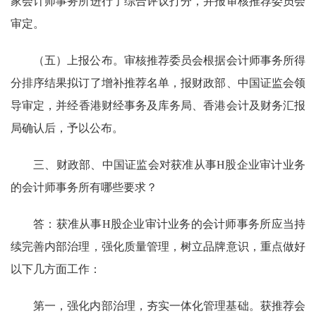
家会计师事务所进行了
综合
评议打分，并报审核推荐委员会
审定。
（五）上报
公布
。
审核推荐委员会根据
会计师
事务所得
分排序结果拟订了
增补
推荐名单，报财政部、
中国
证监会领
导审定，并
经
香港财经事务及库务局、
香港会计及财务汇报
局确认后，
予以公布
。
三
、
财政部、中国证监会对获准从事H股企业审计业务
的会计师事务所有哪些要求
？
答：
获准从事
H股企业审计业务的
会计师事务所应当持
续完善内部治理，强化质量管理，树立品牌意识，重点做好
以下几方面工作：
第一，强化内部治理，夯实一体化管理基础。
获推荐会