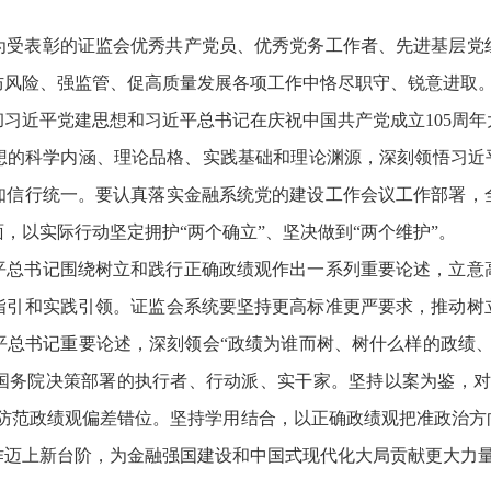
为受表彰的证监会优秀共产党员、优秀党务工作者、先进基层党
防风险、强监管、促高质量发展各项工作中恪尽职守、锐意进取
习近平党建思想和习近平总书记在庆祝中国共产党成立105周
想的科学内涵、理论品格、实践基础和理论渊源，深刻领悟习近平
知信行统一。要认真落实金融系统党的建设工作会议工作部署，
，以实际行动坚定拥护“两个确立”、坚决做到“两个维护”。
平总书记围绕树立和践行正确政绩观作出一系列重要论述，立意
指引和实践引领。证监会系统要坚持更高标准更严要求，推动树
平总书记重要论述，深刻领会“政绩为谁而树、树什么样的政绩、
国务院决策部署的执行者、行动派、实干家。坚持以案为鉴，对
实防范政绩观偏差错位。坚持学用结合，以正确政绩观把准政治方
作迈上新台阶，为金融强国建设和中国式现代化大局贡献更大力