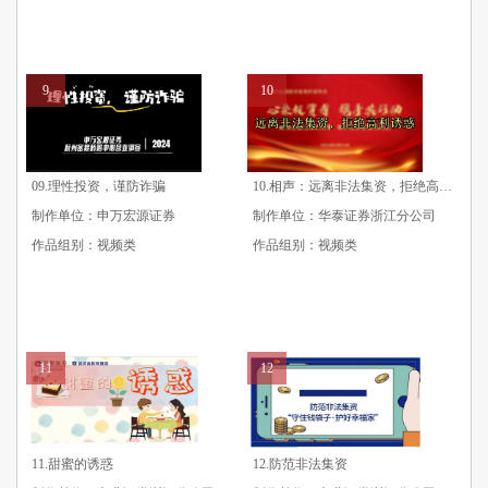
9
10
09.理性投资，谨防诈骗
10.相声：远离非法集资，拒绝高利诱惑
制作单位：申万宏源证券
制作单位：华泰证券浙江分公司
作品组别：视频类
作品组别：视频类
11
12
11.甜蜜的诱惑
12.防范非法集资