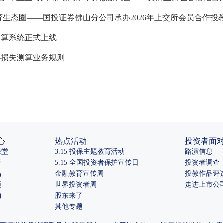
育生态圈——国投证券佛山分公司承办2026年上交所会员合作投
测算系统正式上线
心损失测算业务规则
心
热点活动
投资者面
课堂
3.15 投保主题教育活动
路演信息
栏
5.15 全国投资者保护宣传日
投资者调查
品
金融教育宣传周
投教作品评
频
世界投资者周
走进上市公
物
股东来了
其他专题