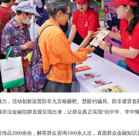
播力，活动创新设置防非九宫格砸靶、慧眼钓骗局、防非避雷套
频非法金融陷阱直观呈现出来，让群众真正实现“玩中学、学中懂
传品2000余份，解答群众咨询1000余人次，直面群众金融知