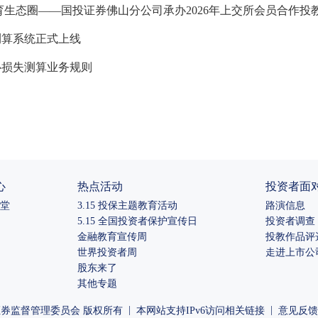
育生态圈——国投证券佛山分公司承办2026年上交所会员合作投
测算系统正式上线
心损失测算业务规则
心
热点活动
投资者面
堂
3.15 投保主题教育活动
路演信息
5.15 全国投资者保护宣传日
投资者调查
金融教育宣传周
投教作品评
世界投资者周
走进上市公
股东来了
其他专题
|
|
券监督管理委员会 版权所有
本网站支持IPv6访问
相关链接
意见反馈