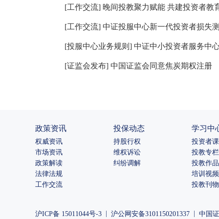
[
工作交流
]
晚间投教聚力赋能 共建投资者教
[
工作交流
]
中证投服中心新一代投资者损失
[
投服中心业务规则
]
中证中小投资者服务中
[
证监会发布
]
中国证监会同意焦炭期权注册
政策资讯
投保动态
学习中
权威资讯
持股行权
投资者课
市场资讯
维权诉讼
投教专栏
政策解读
纠纷调解
投教作品
法律法规
培训视频
工作交流
投教刊物
|
|
沪ICP备 15011044号-3
沪公网安备3101150201337
中国证