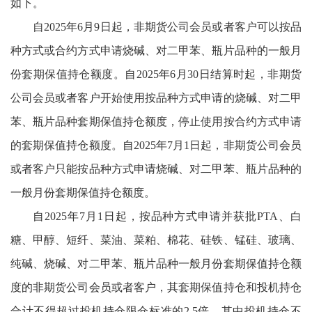
如下。
自
2025
年
6
月
9
日起，非期货公司会员或者客户可以按品
种方式或合约方式申请烧碱、对二甲苯、瓶片品种的一般月
份套期保值持仓额度。自
2025
年
6
月
30
日结算时起，非期货
公司会员或者客户开始使用按品种方式申请的烧碱、对二甲
苯、瓶片品种套期保值持仓额度，停止使用按合约方式申请
的套期保值持仓额度。自
2025
年
7
月
1
日起，非期货公司会员
或者客户只能按品种方式申请烧碱、对二甲苯、瓶片品种的
一般月份套期保值持仓额度。
自
2025
年
7
月
1
日起，按品种方式申请并获批
PTA
、白
糖、甲醇、短纤、菜油、菜粕、棉花、硅铁、锰硅、玻璃、
纯碱、烧碱、对二甲苯、瓶片品种一般月份套期保值持仓额
度的非期货公司会员或者客户，其套期保值持仓和投机持仓
合计不得超过投机持仓限仓标准的
2.5
倍，其中投机持仓不