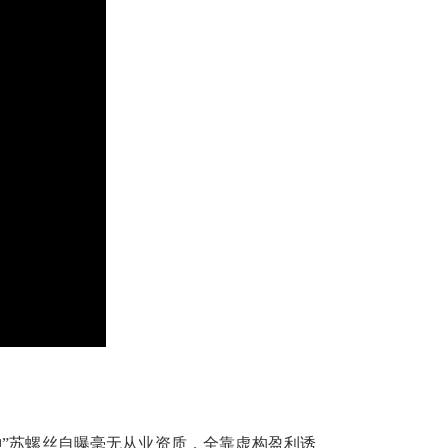
”苏螺丝自曝毫无从业资质，全靠虚构盈利诱