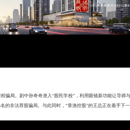
课程骗局。剧中孙奇奇潜入“股民学校”，利用眼镜新功能让导师
为名的非法荐股骗局。与此同时，“章渔控股”的王总正在着手下