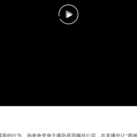
荐股的行为。孙奇奇变身主播卧底苏螺丝公司，在直播中让“股神