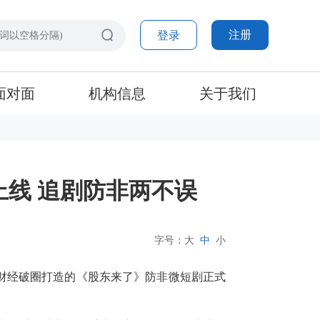
注册
登录
面对面
机构信息
关于我们
线 追剧防非两不误
字号：
大
中
小
财经破圈打造的《股东来了》防非微短剧正式