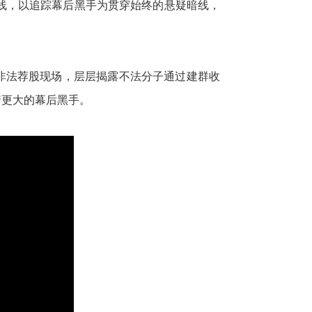
线，以追踪幕后黑手为贯穿始终的悬疑暗线，
闯非法荐股现场，层层揭露不法分子通过建群收
着更大的幕后黑手。