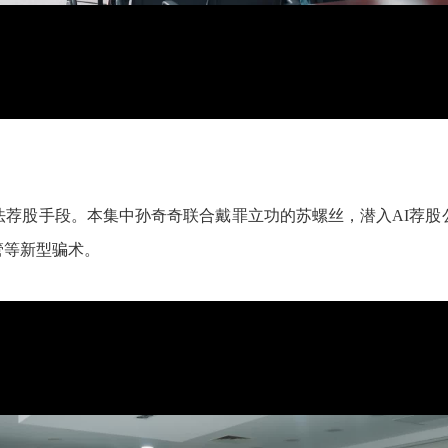
法荐股手段。本集中孙奇奇联合戴罪立功的苏螺丝，潜入AI荐股
管等新型骗术。